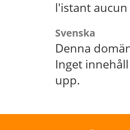
l'istant aucu
Svenska
Denna domän 
Inget innehål
upp.